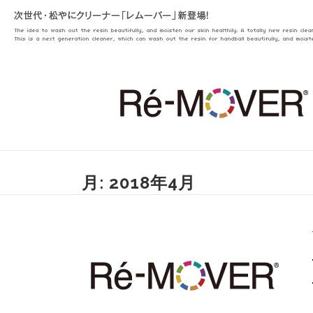
コ
ン
テ
ン
ツ
へ
ス
月:
2018年4月
キ
ッ
プ