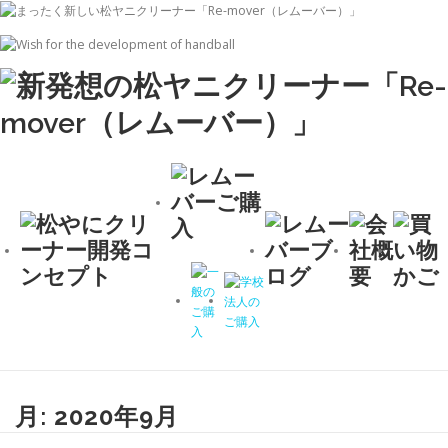
コ
ン
テ
ン
ツ
へ
ス
キ
ッ
プ
月:
2020年9月