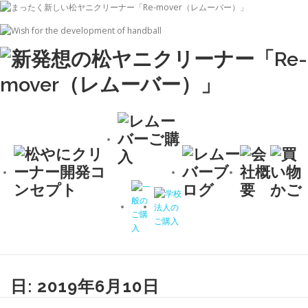
コ
ン
テ
ン
ツ
へ
ス
キ
ッ
プ
日:
2019年6月10日